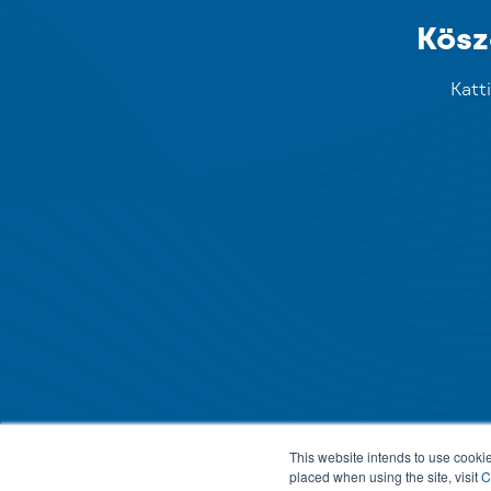
Kösz
Katt
This website intends to use cookie
placed when using the site, visit
C