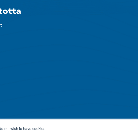
totta
t
 do not wish to have cookies