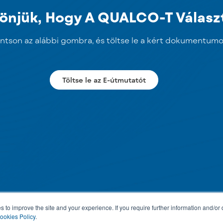
önjük, Hogy A QUALCO-T Válasz
intson az alábbi gombra, és töltse le a kért dokumentumo
Töltse le az E-útmutatót
s to improve the site and your experience. If you require further information and/or
ookies Policy
.